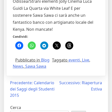
Odissea/Strani elementi Jolly Cinema Luca
Guidi La Quarta via White Leaf E per
sostenere Sawa Sawa ci sarà anche un
fantastico banco con artigianato locale del
Kenya. Non mancate!
Condividi:
Pubblicato in
Blog
Taggato
eventi
,
Live
,
News
,
Sawa Sawa
Navigazione
Precedente:
Calendario
Successivo:
Riapertura
dei Saggi degli Studenti
Estiva
articoli
2015
Cerca