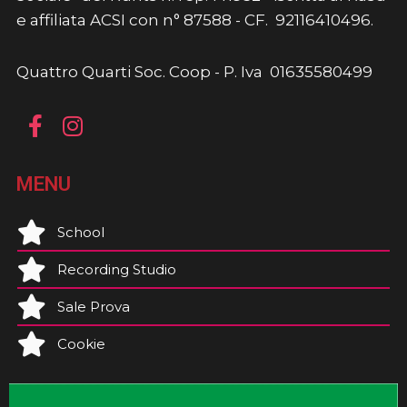
e affiliata ACSI con n° 87588 - CF. 92116410496.
Quattro Quarti Soc. Coop - P. Iva 01635580499
MENU
School
Recording Studio
Sale Prova
Cookie