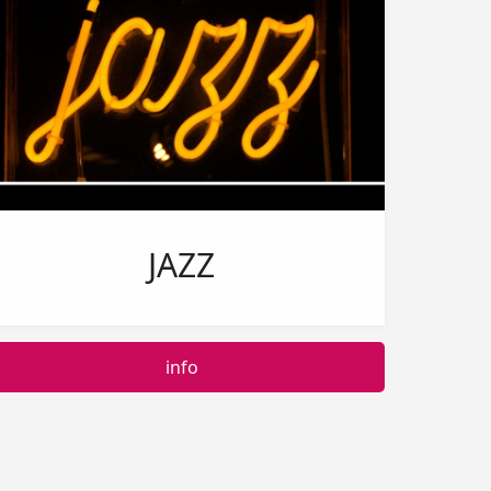
JAZZ
info