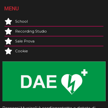
MENU
School
Recording Studio
Sale Prova
Cookie
Percorsi Musicali è cardioprotetta e dotata di