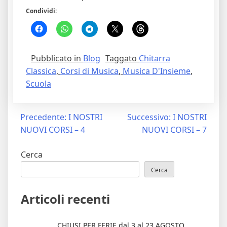
Condividi:
Pubblicato in
Blog
Taggato
Chitarra
Classica
,
Corsi di Musica
,
Musica D'Insieme
,
Scuola
Navigazione
Precedente:
I NOSTRI
Successivo:
I NOSTRI
NUOVI CORSI – 4
NUOVI CORSI – 7
articoli
Cerca
Cerca
Articoli recenti
CHIUSI PER FERIE dal 3 al 23 AGOSTO