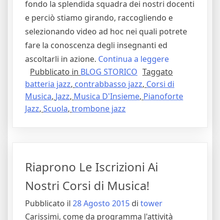
fondo la splendida squadra dei nostri docenti
e perciò stiamo girando, raccogliendo e
selezionando video ad hoc nei quali potrete
fare la conoscenza degli insegnanti ed
"Due
ascoltarli in azione.
Continua a leggere
Pubblicato in
BLOG STORICO
Taggato
Chiacchiere
batteria jazz
,
contrabbasso jazz
,
Corsi di
Coi
Musica
,
Jazz
,
Musica D'Insieme
,
Pianoforte
Nostri
Jazz
,
Scuola
,
trombone jazz
Insegnanti
Del
Dipartimento
Jazz"
Riaprono Le Iscrizioni Ai
Nostri Corsi di Musica!
Pubblicato il
28 Agosto 2015
di
tower
Carissimi, come da programma l'attività