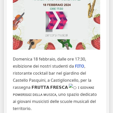
Domenica 18 febbraio, dalle ore 17:30,
esibizione dei nostri studenti da
FITO
,
ristorante cocktail bar nel giardino del
Castello Pasquini, a Castiglioncello, per la
rassegna 𝗙𝗥𝗨𝗧𝗧𝗔 𝗙𝗥𝗘𝗦𝗖𝗔
ɪ ɢɪᴏᴠᴀɴɪ
ᴘᴏᴍᴇʀɪɢɢɪ ᴅᴇʟʟᴀ ᴍᴜsɪᴄᴀ, uno spazio dedicato
ai giovani musicisti delle scuole musicali del
territorio.