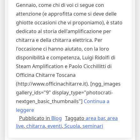
Gennaio, come chi di voi ci segue con
attenzione (e approfitta come si deve delle
ghiotte occasioni che vi proponiamo), è stato
dedicato al storia dell'amplificazione per
chitarra e della chitarra elettrica. Per
l'occasione ci hanno aiutato, con la loro
disponibilità e competenza, Luigi Ridolfi di
Steam Amplification e Paolo Cicchillitti di
Officina Chitarre Toscana
(http://www.officinachitarre.it). [ngg_images
gallery_ids="9" display_type="photocrati-
nextgen_basic_thumbnails"]
Continua a
"Il
leggere
Pubblicato in
Blog
Taggato
area bar
,
area
Mese
live
,
chitarra
,
eventi
,
Scuola
,
seminari
Della
Tecnica