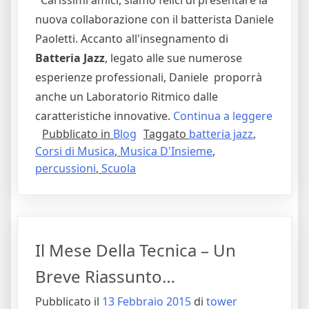
Carissimi amici, siamo felici di presentare la
nuova collaborazione con il batterista Daniele
Paoletti. Accanto all'insegnamento di
Batteria Jazz
, legato alle sue numerose
esperienze professionali, Daniele proporrà
anche un Laboratorio Ritmico dalle
"Nuovi
caratteristiche innovative.
Continua a leggere
Pubblicato in
Blog
Taggato
batteria jazz
,
Corsi
Corsi di Musica
,
Musica D'Insieme
,
col
percussioni
,
Scuola
Batteri
Daniel
Paolett
Il Mese Della Tecnica – Un
Breve Riassunto…
Pubblicato il
13 Febbraio 2015
di
tower