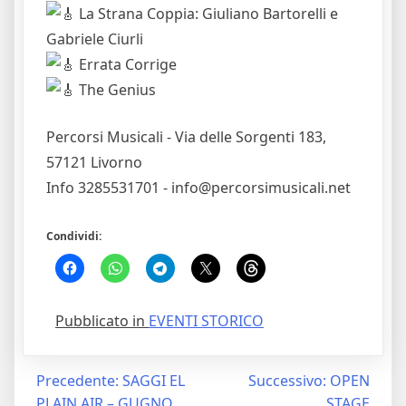
La Strana Coppia: Giuliano Bartorelli e
Gabriele Ciurli
Errata Corrige
The Genius
Percorsi Musicali - Via delle Sorgenti 183,
57121 Livorno
Info 3285531701 - info@percorsimusicali.net
Condividi:
Pubblicato in
EVENTI STORICO
Navigazione
Precedente:
SAGGI EL
Successivo:
OPEN
PLAIN AIR – GUGNO
STAGE