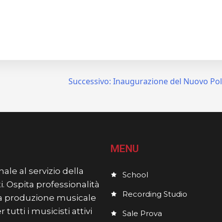
Successivo:
Inaugurazione del Nuovo Polo
MENU
ale al servizio della
School
i. Ospita professionalità
Recording Studio
lla produzione musicale
utti i musicisti attivi
Sale Prova