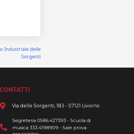
 Industriale delle
Sorgenti
CONTATTI
Via delle Sorgenti, 183 - 57121 Livorno
Segreteria 0586.427393 - Scuola di
musica 333.4198909 - Sale prova