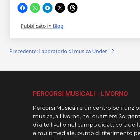
Pubblicato in
Blog
Navigazione
Precedente:
Laboratorio di musica Under 12
articoli
PERCORSI MUSICALI - LIVORNO
Percorsi Musicali è un centro polifunzion
musica, a Livorno, nel quartiere Sorgent
di alto livello nel campo didattico e de
e multimediale, punto di riferimento per t