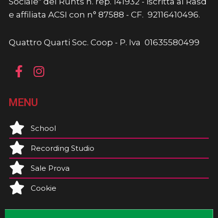
Sociale" del Runts n. rep. 141932 - iscritta al Rasd
e affiliata ACSI con n° 87588 - CF. 92116410496.
Quattro Quarti Soc. Coop - P. Iva 01635580499
MENU
School
Recording Studio
Sale Prova
Cookie