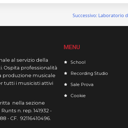
Successivo:
Laboratorio d
MENU
ale al servizio della
School
i. Ospita professionalità
Recording Studio
lla produzione musicale
utti i musicisti attivi
Sale Prova
Cookie
itta nella sezione
Runts n. rep. 141932 -
7588 - CF. 92116410496.