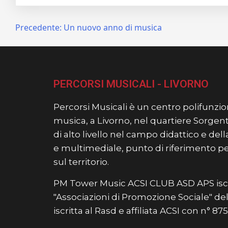
Navigazione
Precedente:
Un nuovo anno di musica
articoli
PERCORSI MUSICALI - LIVORNO
Percorsi Musicali è un centro polifunzion
musica, a Livorno, nel quartiere Sorgent
di alto livello nel campo didattico e de
e multimediale, punto di riferimento per t
sul territorio.
PM Tower Music ACSI CLUB ASD APS iscr
"Associazioni di Promozione Sociale" del 
iscritta al Rasd e affiliata ACSI con n° 8