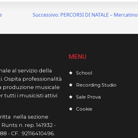
e
Successivo:
PERCORSI DI NATALE – Mercatino 
MENU
ale al servizio della
School
i. Ospita professionalità
Recording Studio
lla produzione musicale
utti i musicisti attivi
Sale Prova
Cookie
itta nella sezione
Runts n. rep. 141932 -
7588 - CF. 92116410496.