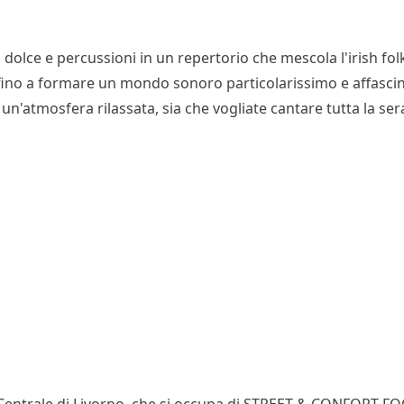
o dolce e percussioni in un repertorio che mescola l'irish fol
fino a formare un mondo sonoro particolarissimo e affascin
un'atmosfera rilassata, sia che vogliate cantare tutta la ser
o Centrale di Livorno, che si occupa di STREET & CONFORT F