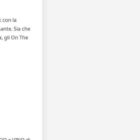
k con la
ante. Sia che
a, gli On The
OOD e VINO di