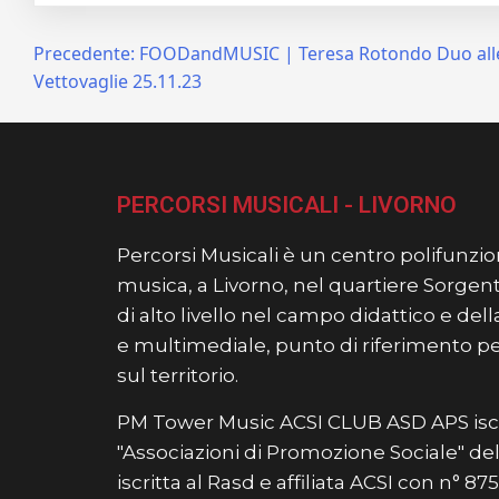
Navigazione
Precedente:
FOODandMUSIC | Teresa Rotondo Duo all
Vettovaglie 25.11.23
articoli
PERCORSI MUSICALI - LIVORNO
Percorsi Musicali è un centro polifunzion
musica, a Livorno, nel quartiere Sorgent
di alto livello nel campo didattico e de
e multimediale, punto di riferimento per t
sul territorio.
PM Tower Music ACSI CLUB ASD APS iscr
"Associazioni di Promozione Sociale" del 
iscritta al Rasd e affiliata ACSI con n° 8