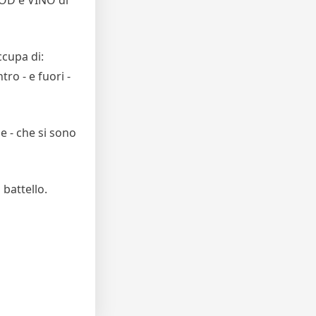
ccupa di:
ro - e fuori -
e - che si sono
 battello.