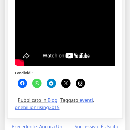
Condividi:
Pubblicato in
Blog
Taggato
eventi
,
onebillionrising2015
Navigazione
Precedente:
Ancora Un
Successivo:
È Uscito