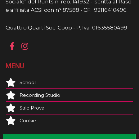
Sociale" del Runts n. rep. 141932 - iscritta al Rasd
e affiliata ACSI con n° 87588 - CF. 92116410496.
Quattro Quarti Soc. Coop - P. Iva 01635580499
MENU
School
Recording Studio
Sale Prova
Cookie