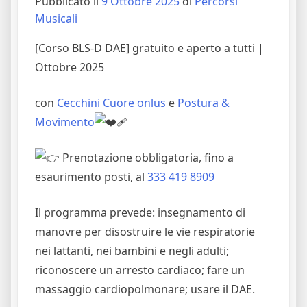
Pubblicato il
9 Ottobre 2025
di
Percorsi
Musicali
[Corso BLS-D DAE] gratuito e aperto a tutti |
Ottobre 2025
con
Cecchini Cuore onlus
e
Postura &
Movimento
P
renotazione obbligatoria, fino a
esaurimento posti, al
333 419 8909
Il programma prevede: insegnamento di
manovre per disostruire le vie respiratorie
nei lattanti, nei bambini e negli adulti;
riconoscere un arresto cardiaco; fare un
massaggio cardiopolmonare; usare il DAE.