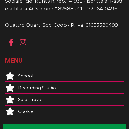
Sociale" del Runts n. rep. 141932 - iscritta al Rasd
e affiliata ACSI con n° 87588 - CF. 92116410496.
Quattro Quarti Soc. Coop - P. Iva 01635580499
MENU
School
Recording Studio
Sale Prova
Cookie