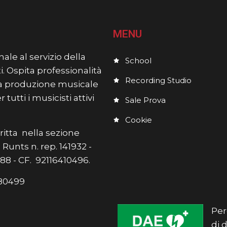
MENU
ale al servizio della
School
i. Ospita professionalità
Recording Studio
lla produzione musicale
utti i musicisti attivi
Sale Prova
Cookie
itta nella sezione
Runts n. rep. 141932 -
7588 - CF. 92116410496.
5580499
Per
di 