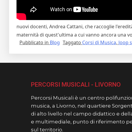
nuovi docenti, Andrea Cattani, che raccoglie l'eredità
maternità di quest'ultima a cui vanno ancora una vol
Pubblicato in
Blog
Taggato
Corsi di Musica
,
loop s
PERCORSI MUSICALI - LIVORNO
Percorsi Musicali è un centro polifunzion
musica, a Livorno, nel quartiere Sorgent
di alto livello nel campo didattico e de
e multimediale, punto di riferimento per t
sul territorio.