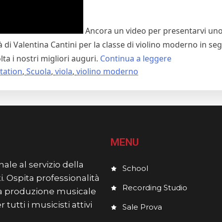
Ancora un video per presentarvi uno
 di Valentina Cantini per la classe di violino moderno in seg
"I
ta i nostri migliori auguri.
Continua a leggere
tation
,
Scuola
,
viola
,
violino moderno
NOSTRI
NUOVI
CORSI
–
8"
MENU
ale al servizio della
School
i. Ospita professionalità
Recording Studio
lla produzione musicale
utti i musicisti attivi
Sale Prova