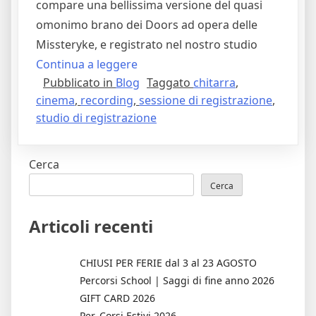
compare una bellissima versione del quasi
omonimo brano dei Doors ad opera delle
Missteryke, e registrato nel nostro studio
"People
Continua a leggere
Pubblicato in
Blog
Taggato
chitarra
,
Are
cinema
,
recording
,
sessione di registrazione
,
Strangers
studio di registrazione
–
Le
Missteryke
Cerca
e
Cerca
il
PM
Articoli recenti
Studio
Approdano
CHIUSI PER FERIE dal 3 al 23 AGOSTO
al
Percorsi School | Saggi di fine anno 2026
GIFT CARD 2026
Cinema"
Per_Corsi Estivi 2026