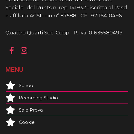
Sociale" del Runts n. rep. 141932 - iscritta al Rasd
e affiliata ACSI con n° 87588 - CF. 92116410496.
Quattro Quarti Soc. Coop - P. Iva 01635580499
MENU
School
Recording Studio
Sale Prova
Cookie