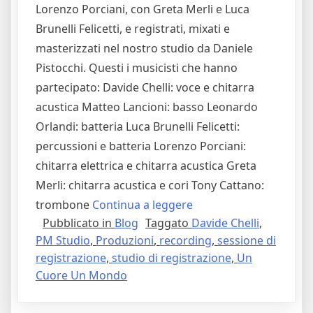
Lorenzo Porciani, con Greta Merli e Luca
Brunelli Felicetti, e registrati, mixati e
masterizzati nel nostro studio da Daniele
Pistocchi. Questi i musicisti che hanno
partecipato: Davide Chelli: voce e chitarra
acustica Matteo Lancioni: basso Leonardo
Orlandi: batteria Luca Brunelli Felicetti:
percussioni e batteria Lorenzo Porciani:
chitarra elettrica e chitarra acustica Greta
Merli: chitarra acustica e cori Tony Cattano:
"È
trombone
Continua a leggere
Pubblicato in
Blog
Taggato
Davide Chelli
,
Uscito
PM Studio
,
Produzioni
,
recording
,
sessione di
PerDono
registrazione
,
studio di registrazione
,
Un
di
Cuore Un Mondo
Davide
Chelli,